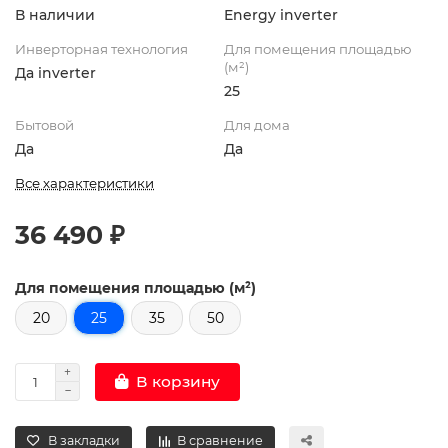
В наличии
Energy inverter
Инверторная технология
Для помещения площадью
(м²)
Да inverter
25
Бытовой
Для дома
Да
Да
Все характеристики
36 490 ₽
Для помещения площадью (м²)
20
25
35
50
В корзину
В закладки
В сравнение