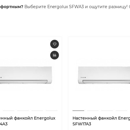
омфортным?
Выберите Energolux SFWA3 и ощутите разницу! 
енный фанкойл Energolux
Настенный фанкойл Energ
4A3
SFW17A3