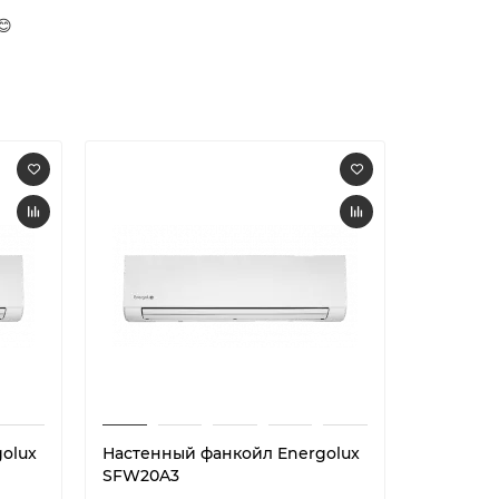
😊
olux
Настенный фанкойл Energolux
Кассетн
SFW20A3
SFC12A2