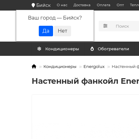
Бийск
О нас
Доставка
Оплата
Опт
Тепл
Ваш город —
Бийск
?
КАТАЛОГ
Кондиционеры
Обогреватели
Кондиционеры
Energolux
Настенный ф
Настенный фанкойл Ene