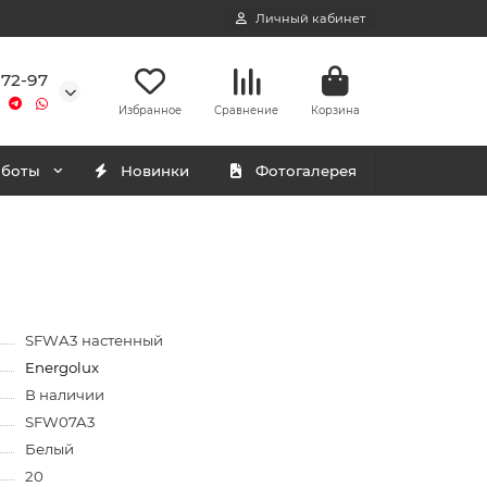
Личный кабинет
-72-97
Избранное
Сравнение
Корзина
аботы
Новинки
Фотогалерея
SFWA3 настенный
Energolux
В наличии
SFW07A3
Белый
20