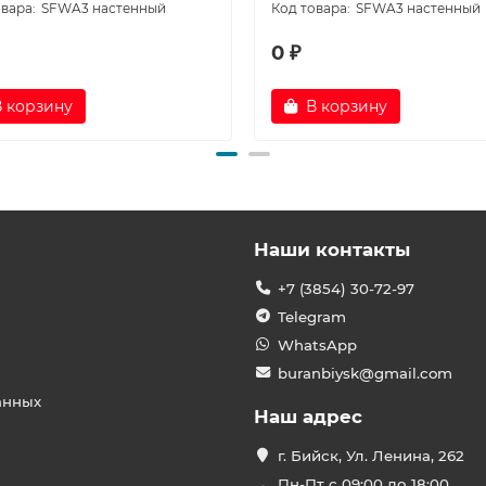
SFWA3 настенный
SFWA3 настенный
0 ₽
В корзину
В корзину
Наши контакты
+7 (3854) 30-72-97
Telegram
WhatsApp
buranbiysk@gmail.com
анных
Наш адрес
г. Бийск, Ул. Ленина, 262
Пн-Пт с 09:00 до 18:00