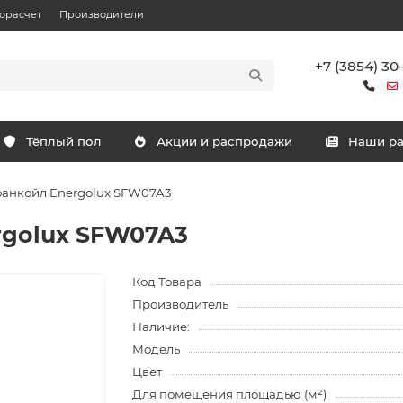
орасчет
Производители
+7 (3854) 30
Тёплый пол
Акции и распродажи
Наши р
анкойл Energolux SFW07A3
rgolux SFW07A3
Код Товара
Производитель
Наличие:
Модель
Цвет
Для помещения площадью (м²)