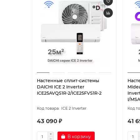
Настенные сплит-системы
Наст
DAICHI ICE 2 Inverter
Mide
ICE25AVQS1R-2/ICE25FVS1R-2
Inve
I/MS
ICE 2 Inverter
43 090 ₽
41 6
В корзину