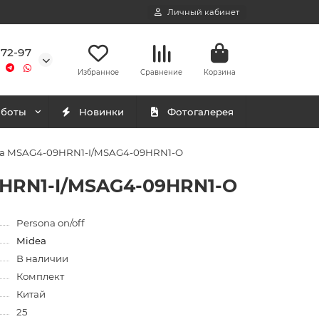
Личный кабинет
-72-97
Избранное
Сравнение
Корзина
аботы
Новинки
Фотогалерея
ona MSAG4-09HRN1-I/MSAG4-09HRN1-O
9HRN1-I/MSAG4-09HRN1-O
Persona on/off
Midea
В наличии
Комплект
Китай
25