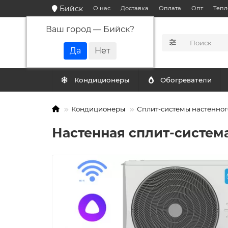
Бийск
О нас
Доставка
Оплата
Опт
Тепл
Ваш город —
Бийск
?
КАТАЛОГ
Кондиционеры
Обогреватели
Кондиционеры
Сплит-системы настенног
Настенная сплит-систем