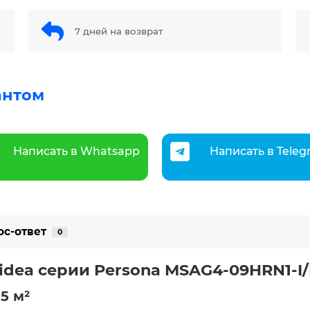
7 дней на возврат
антом
Написать в Whatsapp
Написать в Tele
ос-ответ
0
idea серии Persona MSAG4-09HRN1-
5 м²