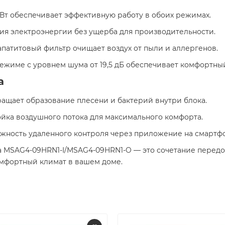
кВт обеспечивает эффективную работу в обоих режимах.​
мия электроэнергии без ущерба для производительности.​
-апатитовый фильтр очищает воздух от пыли и аллергенов.​
режиме с уровнем шума от 19,5 дБ обеспечивает комфортный 
а
ращает образование плесени и бактерий внутри блока.​
ройка воздушного потока для максимального комфорта.​
ожность удаленного контроля через приложение на смартфо
a MSAG4-09HRN1-I/MSAG4-09HRN1-O — это сочетание передо
фортный климат в вашем доме.​