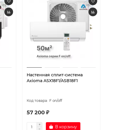
Настенная сплит-система
Настенн
Axioma ASX18F1/ASB18F1
Daichi A
1/AIR35FV
F on/off
57 200 ₽
42 690
В корзину