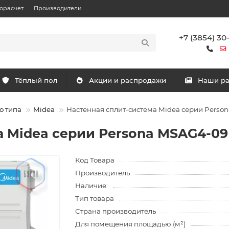
орасчет
Производители
+7 (3854) 30
Тёплый пол
Акции и распродажи
Наши р
о типа
Midea
Настенная сплит-система Midea серии Pers
а Midea серии Persona MSAG4-0
Код Товара
Производитель
Наличие:
Тип товара
Страна производитель
Для помещения площадью (м²)