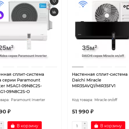
енная сплит-система
Настенная сплит-система
a серии Paramount
Daichi Miracle
rter MSAG1-09N8C2S-
MIR35AVQ1/MIR35FV1
AG1-09N8C2S-O
Paramount Inverter
Miracle on/off
90 ₽
51 990 ₽
В корзину
В корзину