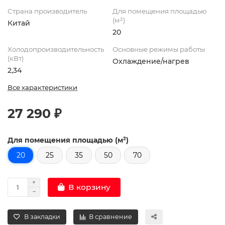
Страна производитель
Для помещения площадью
(м²)
Китай
20
Холодопроизводительность
Основные режимы работы
(кВт)
Охлаждение/нагрев
2,34
Все характеристики
27 290 ₽
Для помещения площадью (м²)
20
25
35
50
70
В корзину
В закладки
В сравнение