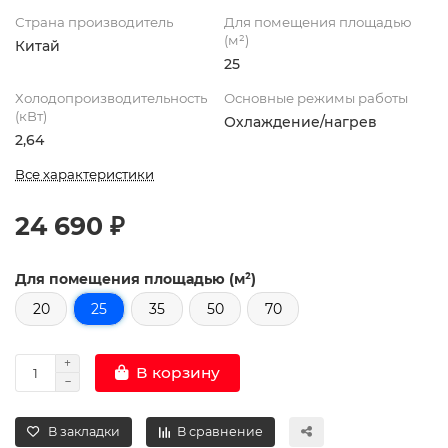
Страна производитель
Для помещения площадью
(м²)
Китай
25
Холодопроизводительность
Основные режимы работы
(кВт)
Охлаждение/нагрев
2,64
Все характеристики
24 690 ₽
Для помещения площадью (м²)
20
25
35
50
70
В корзину
В закладки
В сравнение