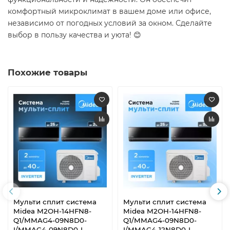
комфортный микроклимат в вашем доме или офисе,
независимо от погодных условий за окном. Сделайте
выбор в пользу качества и уюта! 😊
Похожие товары
Мульти сплит система
Мульти сплит система
Midea M2OH-14HFN8-
Midea M2OH-14HFN8-
Q1/MMAG4-09N8D0-
Q1/MMAG4-09N8D0-
I/MMAG4-09N8D0-I
I/MMAG4-12N8D0-I