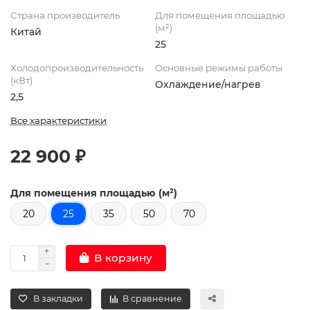
Страна производитель
Для помещения площадью
(м²)
Китай
25
Холодопроизводительность
Основные режимы работы
(кВт)
Охлаждение/нагрев
2,5
Все характеристики
22 900 ₽
Для помещения площадью (м²)
20
25
35
50
70
В корзину
В закладки
В сравнение