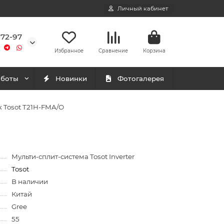
Личный кабинет
-72-97
Избранное
Сравнение
Корзина
аботы
Новинки
Фотогалерея
 Tosot T21H-FMA/O
Мульти-сплит-система Tosot Inverter
Tosot
В наличии
Китай
Gree
55