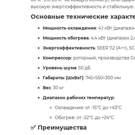
высокую энергоэффективность и стабильную 
Основные технические характ
Мощность охлаждения
: 4,1 кВт (диапазон
Мощность обогрева
: 4,4 кВт (диапазон 2,
Энергоэффективность
: SEER 7,2 (A++), SC
Компрессор
: роторный, производства Gr
Уровень шума
: 50 дБ​
Габариты (ШxВxГ)
: 745×550×300 мм​
Вес
: 30 кг​
Диапазон рабочих температур
:
Охлаждение: от -15°C до +43°C​
Обогрев: от -22°C до +24°C​
✅ Преимущества