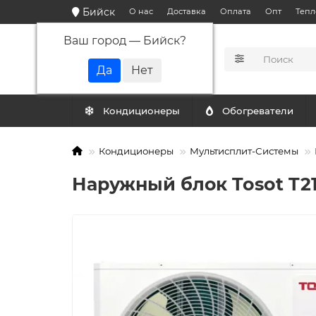
Бийск
О нас
Доставка
Оплата
Опт
Тепл
Ваш город —
Бийск
?
КАТАЛОГ
Кондиционеры
Обогреватели
Кондиционеры
Мультисплит-Системы
Наружный блок Tosot T2