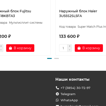
жный блок Fujitsu
Наружный блок Haier
18KBTA3
3U55S2SL5FA
Мультисплит-системы
u
Super Match Plus In
200 ₽
133 600 ₽
В корзину
В корзину
Наши контакты
+7 (3854) 30-72-97
Telegram
WhatsApp