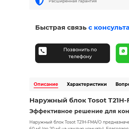
Расширенная гарантия
Быстрая связь
с консульт
Позвонить по
телефону
Описание
Характеристики
Вопр
Наружный блок Tosot T21H
Эффективное решение для кон
Наружный блок Tosot T21H-FMA/O предназнач
60 м² (по 20 м² на каждую комнату). Благода