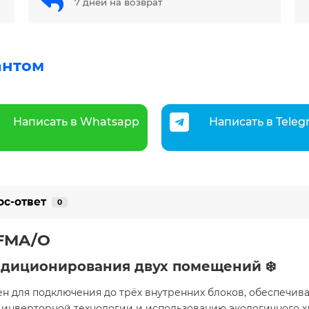
7 дней на возврат
антом
Написать в Whatsapp
Написать в Tele
ос-ответ
0
-FMA/O
диционирования двух помещений ❄️
ен для подключения до трёх внутренних блоков, обеспечи
ря инверторной технологии и использованию экологичного х