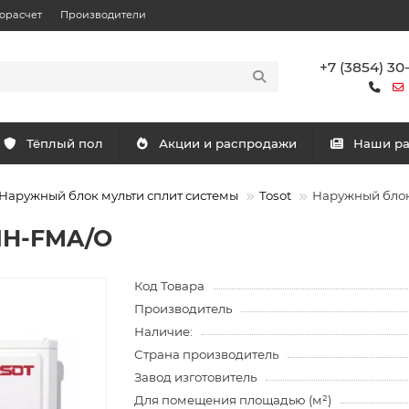
орасчет
Производители
+7 (3854) 30
Тёплый пол
Акции и распродажи
Наши р
Наружный блок мульти сплит системы
Tosot
Наружный блок
1H-FMA/O
Код Товара
Производитель
Наличие:
Страна производитель
Завод изготовитель
Для помещения площадью (м²)