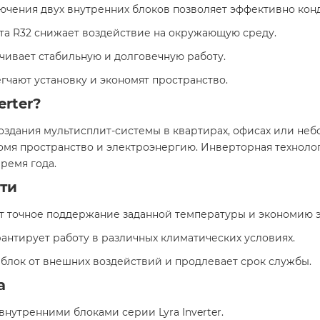
лючения двух внутренних блоков позволяет эффективно кон
нта R32 снижает воздействие на окружающую среду.​
ечивает стабильную и долговечную работу.​
чают установку и экономят пространство.​
erter?
оздания мультисплит-системы в квартирах, офисах или не
омя пространство и электроэнергию. Инверторная техноло
емя года.​
ти
ет точное поддержание заданной температуры и экономию э
арантирует работу в различных климатических условиях.​
 блок от внешних воздействий и продлевает срок службы.​
а
внутренними блоками серии Lyra Inverter.​