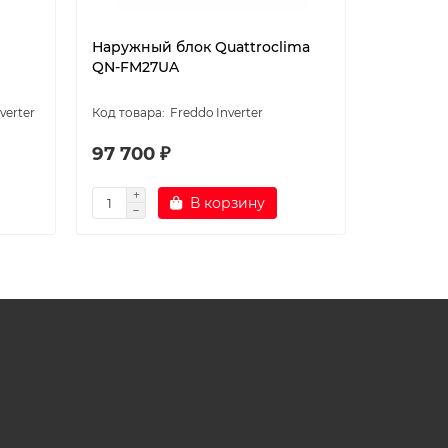
Наружный блок Quattroclima
Наружный
QN-FM27UA
FMA/O2
verter
Freddo Inverter
Tosot Inver
97 700 ₽
266 60
В корзину