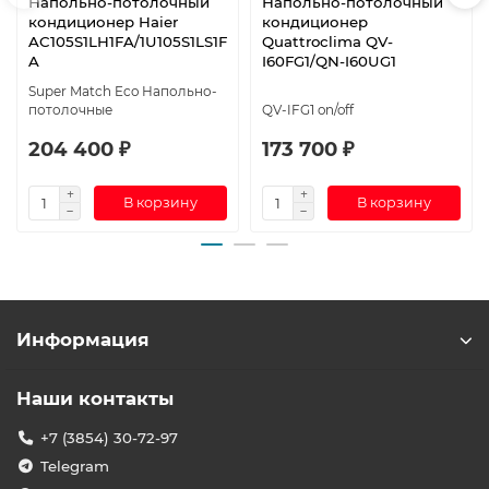
Напольно-потолочный
Напольно-потолочный
кондиционер Haier
кондиционер
AC105S1LH1FA/1U105S1LS1F
Quattroclima QV-
A
I60FG1/QN-I60UG1
Super Match Eco Напольно-
потолочные
QV-IFG1 on/off
204 400 ₽
173 700 ₽
В корзину
В корзину
Информация
Наши контакты
+7 (3854) 30-72-97
Telegram