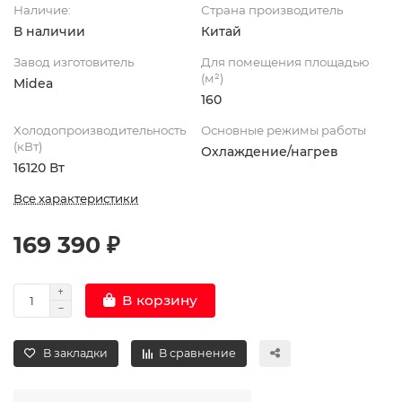
Наличие:
Страна производитель
В наличии
Китай
Завод изготовитель
Для помещения площадью
(м²)
Midea
160
Холодопроизводительность
Основные режимы работы
(кВт)
Охлаждение/нагрев
16120 Вт
Все характеристики
169 390 ₽
В корзину
В закладки
В сравнение