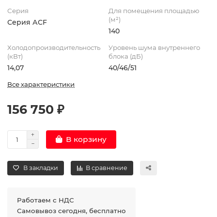
Серия
Для помещения площадью
(м²)
Серия АCF
140
Холодопроизводительность
Уровень шума внутреннего
(кВт)
блока (дБ)
14,07
40/46/51
Все характеристики
156 750 ₽
В корзину
В закладки
В сравнение
Работаем с НДС
Самовывоз сегодня, бесплатно