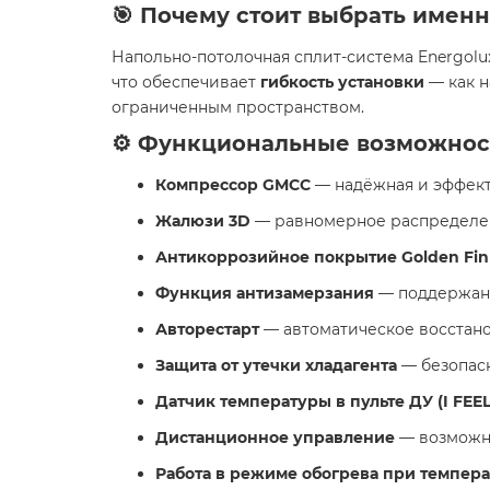
🎯 Почему стоит выбрать именн
Напольно-потолочная сплит-система Energolu
что обеспечивает
гибкость установки
— как н
ограниченным пространством.
⚙️ Функциональные возможнос
Компрессор GMCC
— надёжная и эффект
Жалюзи 3D
— равномерное распределен
Антикоррозийное покрытие Golden Fin
Функция антизамерзания
— поддержани
Авторестарт
— автоматическое восстано
Защита от утечки хладагента
— безопасн
Датчик температуры в пульте ДУ (I FEEL
Дистанционное управление
— возможно
Работа в режиме обогрева при температ