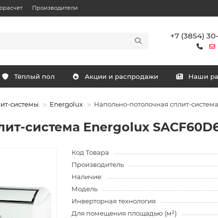
орасчет
Производители
+7 (3854) 30
Тёплый пол
Акции и распродажи
Наши р
лит-системы
Energolux
Напольно-потолочная сплит-систем
лит-система Energolux SAСF60D
Код Товара
Производитель
Наличие:
Модель
Инверторная технология
Для помещения площадью (м²)