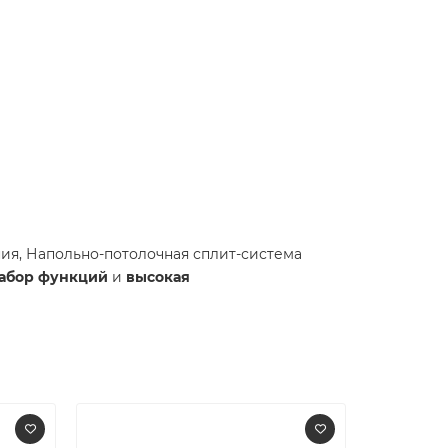
я, Напольно-потолочная сплит-система
абор функций
и
высокая