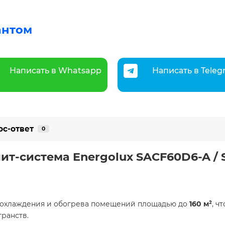
антом
Написать в Whatsapp
Написать в Tele
ос-ответ
0
лит-система Energolux SAСF60D6-A 
о охлаждения и обогрева помещений площадью до
160 м²
, ч
транств.