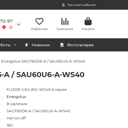
Личный кабинет
-72-97
Избранное
Сравнение
Корзина
аботы
Новинки
Фотогалерея
а Energolux SAСF60D6-A / SAU60U6-A-WS40
6-A / SAU60U6-A-WS40
FLOOR-CEILING-WS40 6 серия
Energolux
В наличии
SAСF60D6-A / SAU60U6-A-WS40
Нет on-off
160