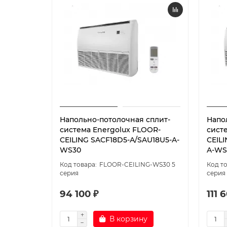
Напольно-потолочная сплит-
Напо
система Energolux FLOOR-
сист
CEILING SACF18D5-A/SAU18U5-A-
CEIL
WS30
A-WS
FLOOR-CEILING-WS30 5
серия
серия
94 100 ₽
111 
В корзину