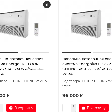
льно-потолочная сплит-
Напольно-потолочная спл
ема Energolux FLOOR-
система Energolux FLOOR
ING SACF24D5-A/SAU24U5-
CEILING SACF18D5-A/SAU18
30
WS40
FLOOR-CEILING-WS30 5
FLOOR-CEILING-W
серия
600 ₽
96 000 ₽
В корзину
В корзину