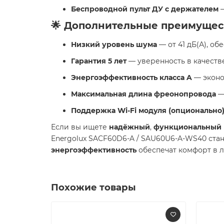
Беспроводной пульт ДУ с держателем
—
🌟 Дополнительные преимущес
Низкий уровень шума
— от 41 дБ(А), о
Гарантия 5 лет
— уверенность в качеств
Энергоэффективность класса A
— эконо
Максимальная длина фреонопровода
— 
Поддержка Wi-Fi модуля (опционально
Если вы ищете
надёжный
,
функциональный
Energolux SAСF60D6-A / SAU60U6-A-WS40 ста
энергоэффективность
обеспечат комфорт в л
Похожие товары