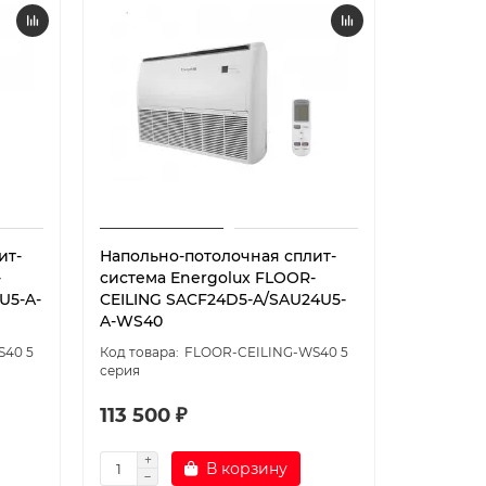
ит-
Напольно-потолочная сплит-
Напольн
-
система Energolux FLOOR-
система
U5-A-
CEILING SACF24D5-A/SAU24U5-
CEILING
A-WS40
A-WS40
S40 5
FLOOR-CEILING-WS40 5
серия
серия
113 500 ₽
149 80
В корзину