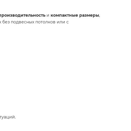
производительность
и
компактные размеры
,
х без подвесных потолков или с
туаций.