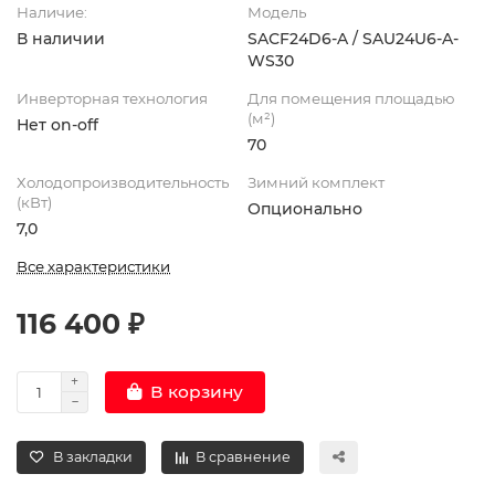
Наличие:
Модель
В наличии
SAСF24D6-A / SAU24U6-A-
WS30
Инверторная технология
Для помещения площадью
(м²)
Нет on-off
70
Холодопроизводительность
Зимний комплект
(кВт)
Опционально
7,0
Все характеристики
116 400 ₽
В корзину
В закладки
В сравнение