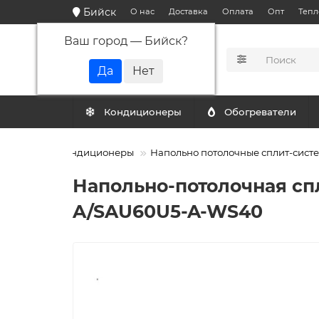
Бийск
О нас
Доставка
Оплата
Опт
Тепл
Ваш город —
Бийск
?
КАТАЛОГ
Кондиционеры
Обогреватели
Кондиционеры
Напольно потолочные сплит-сист
Напольно-потолочная сп
A/SAU60U5-A-WS40