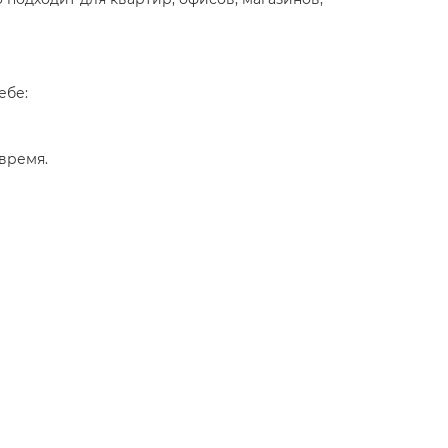
ебе:
 время.