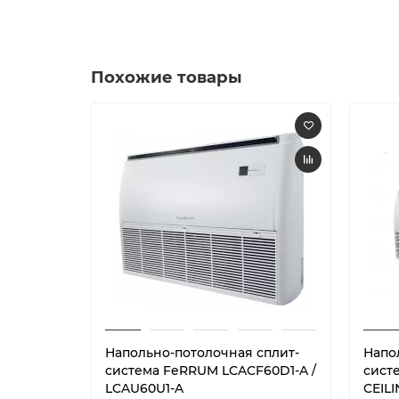
Похожие товары
Напольно-потолочная сплит-
Напо
система FeRRUM LCACF60D1-A /
сист
LCAU60U1-A
CEIL