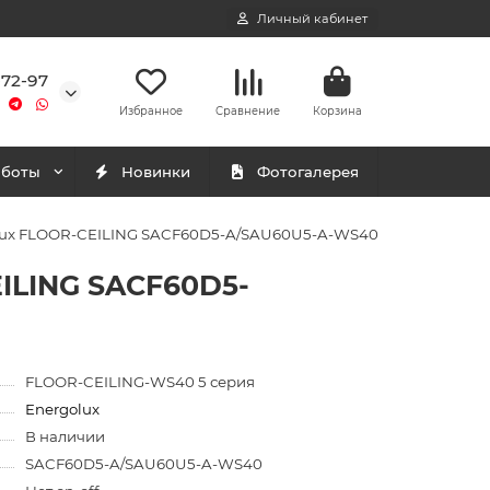
Личный кабинет
-72-97
Избранное
Сравнение
Корзина
аботы
Новинки
Фотогалерея
olux FLOOR-CEILING SACF60D5-A/SAU60U5-A-WS40
ILING SACF60D5-
FLOOR-CEILING-WS40 5 серия
Energolux
В наличии
SACF60D5-A/SAU60U5-A-WS40