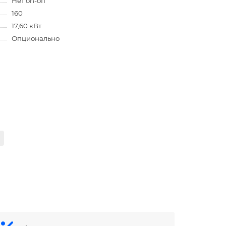
Нет on-off
160
17,60 кВт
Опционально