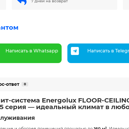
7 дней на возврат
антом
Написать в Whatsapp
Написать в Tele
ос-ответ
0
лит-система Energolux FLOOR-CEILI
 серия — идеальный климат в любо
служивания
аждение и обогрев помещений площадью до
160 м²
. Идеальн