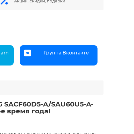
Акции, скидки, подарки
gram
Группа Вконтакте
NG SACF60D5-A/SAU60U5-A-
е время года!
о подходит для квартир, офисов, магазинов,