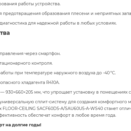
ования работы устройства.
я предотвращения образования плесени и неприятных запа
диагностика для надежной работы в любых условиях.
тва
управления через смартфон.
тационарного контроля.
аботы при температуре наружного воздуха до -40 °C.
опасного хладагента R410A.
к — 930×660×205 мм, что упрощает установку в помещениях
универсальную сплит-систему для создания комфортного м
x FLOOR-CEILING SACF60D5-A/SAU60U5-A-WS40 станет отлич
ективность обеспечат комфорт в любое время года.
рт на долгие годы!