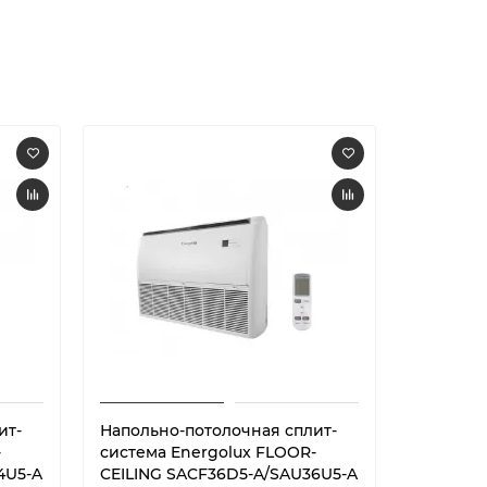
ит-
Напольно-потолочная сплит-
Напольн
-
система Energolux FLOOR-
система
4U5-A
CEILING SACF36D5-A/SAU36U5-A
CEILING