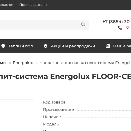
орасчет
Производители
+7 (3854) 30
Тёплый пол
Акции и распродажи
Наши р
емы
Energolux
Напольно-потолочная сплит-система Energ
лит-система Energolux FLOOR-CE
Код Товара
Производитель
Наличие:
Модель