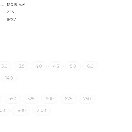
150 Вт/м²
225
IPX7
3.0
3.5
4.0
4.5
5.0
6.0
14.0
450
525
600
675
750
500
1800
2100