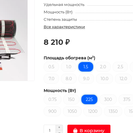
Удельная мощность
Мощность (Вт)
Степень защиты
Все характеристики
8 210 ₽
Площадь обогрева (м²)
0.5
1.0
1.5
2.0
2.5
7.0
8.0
9.0
10.0
12.0
Мощность (Вт)
0.75
150
225
300
375
900
1050
1200
1350
1
В корзину