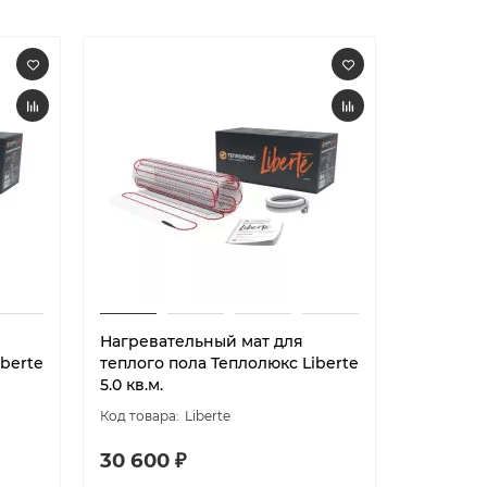
Нагревательный мат для
Нагрева
iberte
теплого пола Теплолюкс Liberte
теплого 
5.0 кв.м.
6.0 кв.м.
Liberte
30 600 ₽
32 640