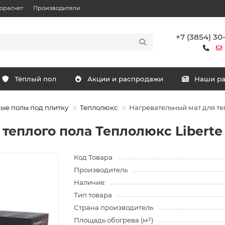
орасчет
Производители
+7 (3854) 30
Тёплый пол
Акции и распродажи
Наши р
ые полы под плитку
Теплолюкс
Нагревательный мат для теп
еплого пола Теплолюкс Liberte 2
Код Товара
Производитель
Наличие:
Тип товара
Страна производитель
Площадь обогрева (м²)