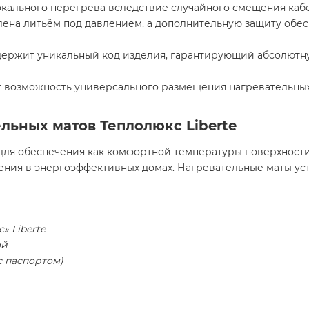
окального перегрева вследствие случайного смещения кабе
лена литьём под давлением, а дополнительную защиту обе
держит уникальный код изделия, гарантирующий абсолют
 возможность универсального размещения нагревательных м
льных матов Теплолюкс Liberte
 для обеспечения как комфортной температуры поверхност
ения в энергоэффективных домах. Нагревательные маты ус
» Liberte
ой
с паспортом)