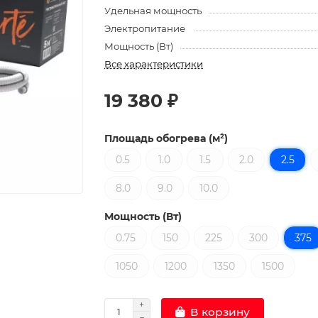
Удельная мощность
Электропитание
Мощность (Вт)
Все характеристики
19 380 ₽
Площадь обогрева (м²)
0.5
1.0
1.5
2.0
2.5
8.0
9.0
10.0
Мощность (Вт)
0.75
150
225
300
375
1050
1200
1350
1500
В корзину