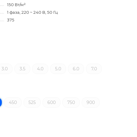
150 Вт/м²
1 фаза, 220 ~ 240 В, 50 Гц
375
3.0
3.5
4.0
5.0
6.0
7.0
450
525
600
750
900