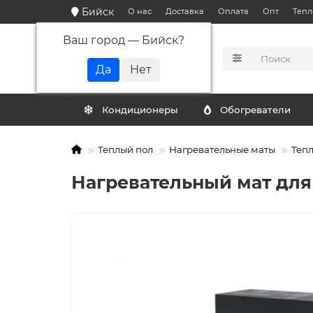
Бийск
О нас
Доставка
Оплата
Опт
Тепл
Ваш город —
Бийск
?
КАТАЛОГ
Кондиционеры
Обогреватели
Теплый пол
Нагревательные маты
Тепл
Нагревательный мат для т