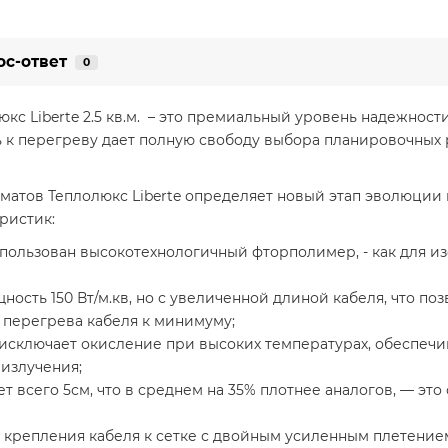
ос-ответ
0
кс Liberte 2.5 кв.м. – это премиальный уровень надежности
ь к перегреву дает полную свободу выбора планировочны
атов Теплолюкс Liberte определяет новый этап эволюции 
ристик:
пользован высокотехнологичный фторполимер, - как для из
ость 150 Вт/м.кв, но с увеличенной длиной кабеля, что по
к перегрева кабеля к минимуму;
исключает окисление при высоких температурах, обеспеч
излучения;
ет всего 5см, что в среднем на 35% плотнее аналогов, — э
крепления кабеля к сетке с двойным усиленным плетением