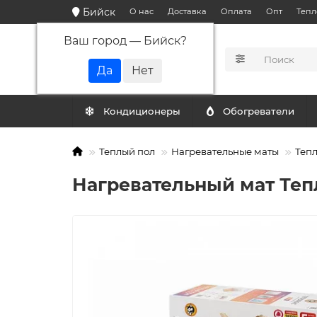
Бийск
О нас
Доставка
Оплата
Опт
Тепл
Ваш город —
Бийск
?
КАТАЛОГ
Кондиционеры
Обогреватели
Теплый пол
Нагревательные маты
Тепл
Нагревательный мат Теп