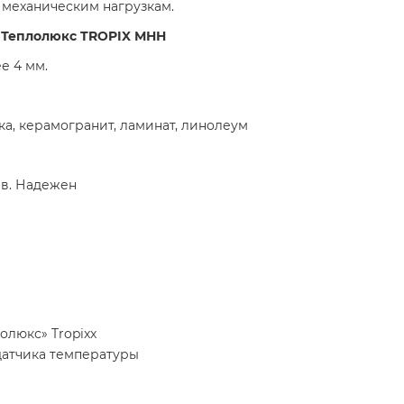
 механическим нагрузкам.
 Теплолюкс TROPIX МНН
е 4 мм.
а, керамогранит, ламинат, линолеум
ев. Надежен
люкс» Tropixx
датчика температуры