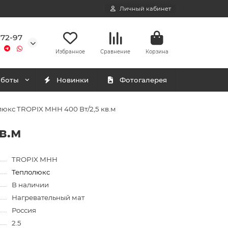
Личный кабинет
-72-97
Избранное
Сравнение
Корзина
аботы
Новинки
Фотогалерея
юкс TROPIX МНН 400 Вт/2,5 кв.м
в.м
TROPIX МНН
Теплолюкс
В наличии
Нагревательный мат
Россия
2.5