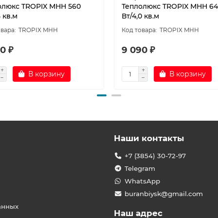
олюкс TROPIX МНН 560
Теплолюкс TROPIX МНН 6
5 кв.м
Вт/4,0 кв.м
TROPIX МНН
TROPIX МНН
0 ₽
9 090 ₽
В корзину
В корзину
Наши контакты
+7 (3854) 30-72-97
Telegram
WhatsApp
buranbiysk@gmail.com
анных
Наш адрес