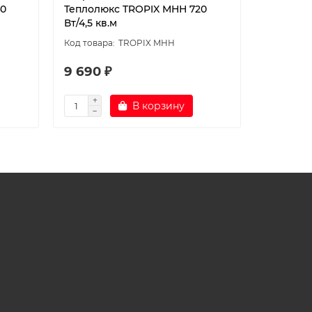
40
Теплолюкс TROPIX МНН 720
Теплолю
Вт/4,5 кв.м
Вт/5,0 кв
TROPIX МНН
9 690 ₽
10 290 
В корзину