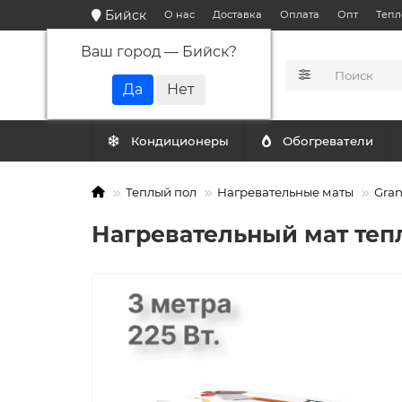
Бийск
О нас
Доставка
Оплата
Опт
Тепл
Ваш город —
Бийск
?
КАТАЛОГ
Кондиционеры
Обогреватели
Теплый пол
Нагревательные маты
Gra
Нагревательный мат тепло