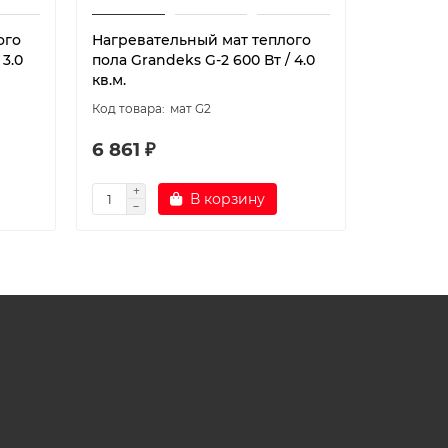
ого
Нагревательный мат теплого
Нагрева
 3.0
пола Grandeks G-2 600 Вт / 4.0
пола Gran
кв.м.
кв.м.
мат G2
6 861 ₽
8 501 ₽
В корзину