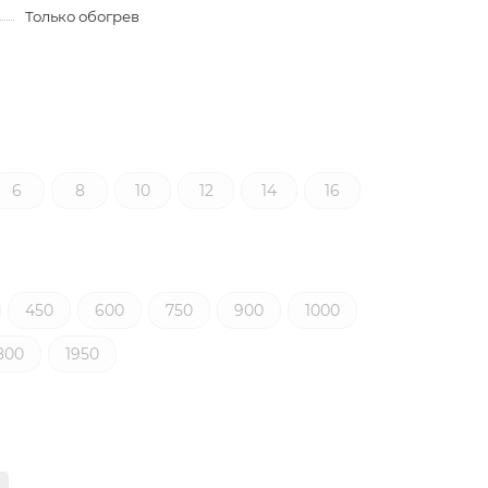
Только обогрев
6
8
10
12
14
16
450
600
750
900
1000
800
1950