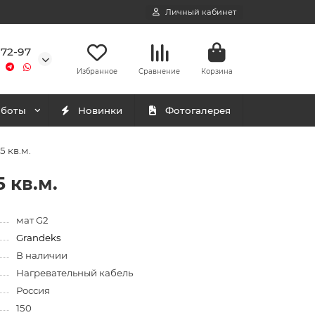
Личный кабинет
-72-97
Избранное
Сравнение
Корзина
аботы
Новинки
Фотогалерея
5 кв.м.
 кв.м.
мат G2
Grandeks
В наличии
Нагревательный кабель
Россия
150