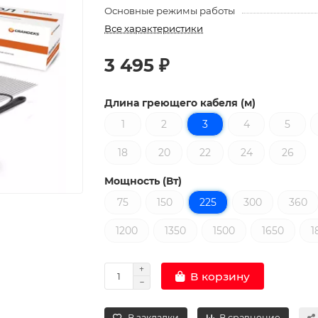
Основные режимы работы
Все характеристики
3 495 ₽
Длина греющего кабеля (м)
1
2
3
4
5
18
20
22
24
26
Мощность (Вт)
75
150
225
300
360
1200
1350
1500
1650
1
В корзину
В закладки
В сравнение