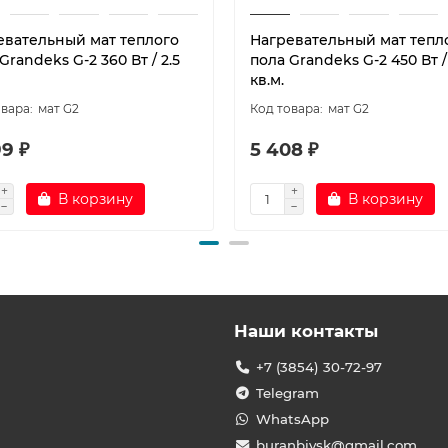
евательный мат теплого
Нагревательный мат тепл
Grandeks G-2 360 Вт / 2.5
пола Grandeks G-2 450 Вт /
кв.м.
мат G2
мат G2
9 ₽
5 408 ₽
В корзину
В корзину
Наши контакты
+7 (3854) 30-72-97
Telegram
WhatsApp
buranbiysk@gmail.com