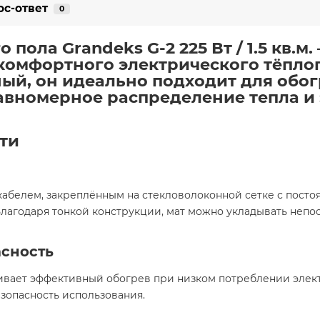
ос-ответ
0
пола Grandeks G-2 225 Вт / 1.5 кв.м
комфортного электрического тёплог
ый, он идеально подходит для обо
авномерное распределение тепла и
ти
белем, закреплённым на стекловолоконной сетке с постоян
лагодаря тонкой конструкции, мат можно укладывать непос
асность
ечивает эффективный обогрев при низком потреблении эле
зопасность использования.​