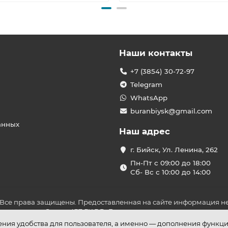
Наши контакты
+7 (3854) 30-72-97
Telegram
WhatsApp
buranbiysk@gmail.com
анных
Наш адрес
г. Бийск, Ул. Ленина, 262
Пн-Пт с 09:00 до 18:00
Сб- Вс с 10:00 до 14:00
 Все права защищены. Предоставленная на сайте информация не
ложениями Статьи 437 ГК РФ. До оплаты товара удостоверьтесь в
шения удобства для пользователя, а именно — дополнения функц