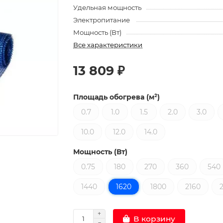
Удельная мощность
Электропитание
Мощность (Вт)
Все характеристики
13 809 ₽
Площадь обогрева (м²)
0.7
1.0
1.5
2.0
3.0
10.0
12.0
14.0
Мощность (Вт)
0.75
180
270
360
540
1440
1620
1800
2160
В корзину