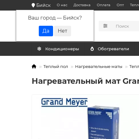
Бийск
О нас
Доставка
Оплата
Опт
Тепл
Ваш город —
Бийск
?
КАТАЛОГ
Кондиционеры
Обогреватели
Теплый пол
Нагревательные маты
Тепл
Нагревательный мат Gran