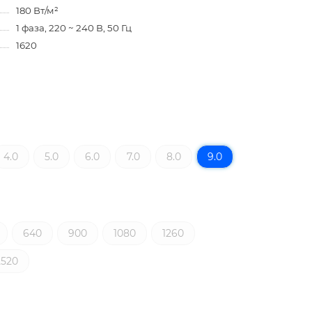
180 Вт/м²
1 фаза, 220 ~ 240 В, 50 Гц
1620
4.0
5.0
6.0
7.0
8.0
9.0
640
900
1080
1260
2520