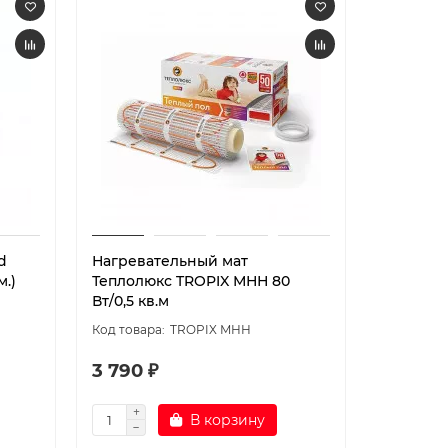
d
Нагревательный мат
Нагрева
м.)
Теплолюкс TROPIX МНН 80
Теплолю
Вт/0,5 кв.м
Вт/1,0 кв
TROPIX МНН
3 790 ₽
4 490 
В корзину