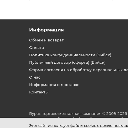
Информация
Обмен и возврат
Оплата
Политика конфиденциальности (Бийск)
Публичный договор (оферта) (Бийск)
Форма согласия на обработку персональных д
О нас
Информация о доставке
Контакты
Буран торгово монтажная компания © 2009-2026
не является публичной офертой, определяемой по
и условиях его эксплуатации.
Этот сайт использует файлы cookie с целью повы