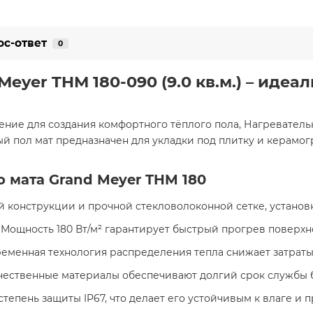
ос-ответ
0
eyer THM 180-090 (9.0 кв.м.) – иде
е для создания комфортного тёплого пола, Нагревательный
й пол мат предназначен для укладки под плитку и керамо
 мата Grand Meyer THM 180
й конструкции и прочной стекловолоконной сетке, установк
: Мощность 180 Вт/м² гарантирует быстрый прогрев поверхн
ременная технология распределения тепла снижает затраты
ачественные материалы обеспечивают долгий срок службы 
 степень защиты IP67, что делает его устойчивым к влаге и