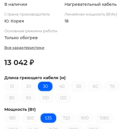
В наличии
Нагревательный кабель
Страна производитель
Линейная мощность (Вт/м)
Ю. Корея
18
Основные режимы работы
Только обогрев
Все характеристики
13 042 ₽
Длина греющего кабеля (м)
10
20
30
40
50
60
70
80
90
100
120
Мощность (Вт)
180
360
535
720
900
1080