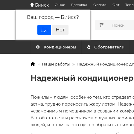
Бийск
О нас
Доставка
Оплата
Опт
Тепл
Ваш город —
Бийск
?
КАТАЛОГ
Кондиционеры
Обогреватели
Наши работы
Надежный кондиционер для
Надежный кондиционер д
Пожилым людям, особенно тем, кто страдает о
астма, трудно переносить жару летом. Наде
незаменимым помощником в создании комфор
В этой статье мы расскажем о лучших вариан
людей, и о том, на что нужно обратить внима