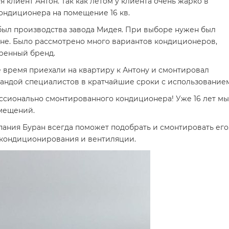
 клиент Антон. Так как летом у клиента очень жарко в
кондиционера на помещение 16 кв.
был производства завода Мидея. При выборе нужен был
не. Было рассмотрено много вариантов кондиционеров,
еренный бренд.
 время приехали на квартиру к Антону и смонтировал
ндой специалистов в кратчайшие сроки с использованием
ссионально смонтированного кондиционера! Уже 16 лет мы
омещений.
ания Буран всегда поможет подобрать и смонтировать его
е кондиционирования и вентиляции.