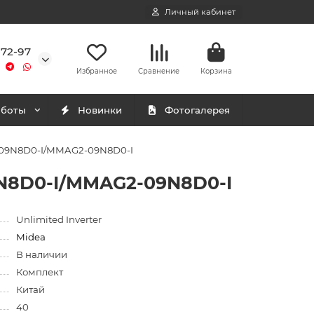
Личный кабинет
-72-97
Избранное
Сравнение
Корзина
аботы
Новинки
Фотогалерея
-09N8D0-I/MMAG2-09N8D0-I
N8D0-I/MMAG2-09N8D0-I
Unlimited Inverter
Midea
В наличии
Комплект
Китай
40