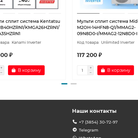
ти сплит система Kentatsu
Мульти сплит система Mid
B40HZRN1/KMGA26HZRN1/
M2OH-14HFN8-Q1/MMAG2-
35HZRN1
09N8D0-I/MMAG2-12N8D0-I
Kanami Inverter
Unlimited Inverter
500 ₽
117 200 ₽
В корзину
В корзину
Наши контакты
+7 (3854) 30-72-97
Telegram
WhatsApp