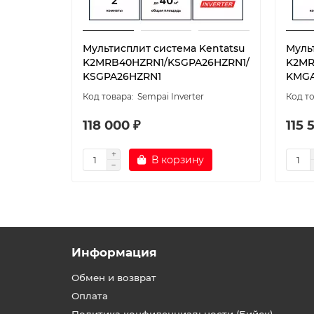
Мультисплит система Kentatsu
Муль
K2MRB40HZRN1/KSGPA26HZRN1/
K2MR
KSGPA26HZRN1
KMGA
Sempai Inverter
118 000 ₽
115 
В корзину
Информация
Обмен и возврат
Оплата
Политика конфиденциальности (Бийск)