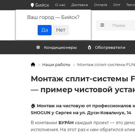
Бийск
О нас
Доставка
Оплата
Опт
Тепл
Ваш город —
Бийск
?
КАТАЛОГ
Кондиционеры
Обогреватели
Наши работы
Монтаж сплит-системы FUNA
Монтаж сплит-системы F
— пример чистовой уста
🏠 Монтаж на чистовую от профессионалов 
SHOGUN у Сергея на ул. Дуси-Ковальчук, 14
В компании
БУРА́Н
каждый проект — это демо
исполнения. На этот раз к нам обратился кли