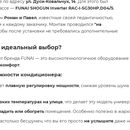
е по адресу
ул. Дуси-Ковальчук, 14
. Для этого был
лассе —
FUNAI SHOGUN Inverter RAC-I-SG30HP.D04/S
.
— Роман и Павел
, известные своей педантичностью,
 к каждому заказчику. Монтаж проводился
"на
чтобы после установки не требовались дополнительные
о идеальный выбор?
т бренда FUNAI — это высокотехнологичное оборудование 
 комфорт
.
жности
кондиционера:
ает
плавную регулировку мощности
, снижая уровень шума 
зких температурах на улице
, что делает эту модель униве
адить или обогреть
помещение. Особенно полезно в жарки
столько бесшумен, что вы его просто
не услышите
даже н