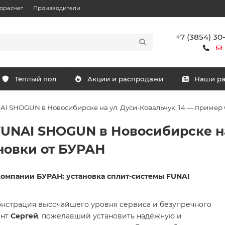
орасчет
Производители
+7 (3854) 30
Тёплый пол
Акции и распродажи
Наши р
I SHOGUN в Новосибирске на ул. Дуси-Ковальчук, 14 — пример 
UNAI SHOGUN в Новосибирске на 
новки от БУРАН
компании БУРАН: установка сплит-системы FUNAI
нстрация высочайшего уровня сервиса и безупречного
ент
Сергей
, пожелавший установить надёжную и