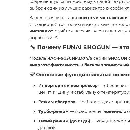
современную сплит-систему в своей квартир
выбран один из лучших вариантов в своём к
За дело взялись наши
опытные монтажники 
инженерной точностью и вежливым подходом
чистовую"
, с учётом всех нюансов отделки, 
доработки. 💪
🔧 Почему FUNAI SHOGUN — эт
Модель
RAC-I-SG30HP.D04/S
серии
SHOGUN
о
энергоэффективность
и
бескомпромиссный
💡 Основные
функциональные возмо
Инверторный компрессор
— обеспечив
ценит тишину и стабильную температуру.
Режим обогрева
— работает даже при
ни
Турбо-режим
— позволяет
мгновенно охл
Тихий режим (до 19 дБ)
— кондиционер на
детской.