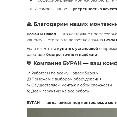
Профессиональный монтаж без хлопот и л
И самое главное —
уверенность в качест
🙏 Благодарим наших монтажни
Роман и Павел
— это настоящие профессионал
клиенту — это то, что делает компанию
БУРА́Н
Если вы хотите
купить с установкой
современ
работаем
быстро, точно и надёжно
.
💬 Компания БУРАН — ваш комф
📍 Работаем по всему Новосибирску
📦 Поможем с выбором оборудования
🔧 Осуществляем монтаж любой сложности
🛠 Даём гарантию на все работы
БУРА́Н — когда климат под контролем, а мон