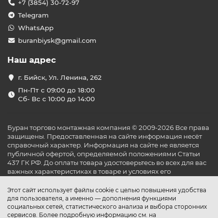
+7 (3854) 30-72-97
Telegram
WhatsApp
buranbiysk@gmail.com
Наш адрес
г. Бийск, Ул. Ленина, 262
Пн-Пт с 09:00 до 18:00
Сб- Вс с 10:00 до 14:00
Буран торгово монтажная компания © 2009-2026 Все права
защищены. Предоставленная на сайте информация несёт
справочный характер. Информация на сайте не является
публичной офертой, определяемой положениями Статьи
437 ГК РФ. До оплаты товара удостоверьтесь во всех для вас
важных характеристиках в товаре и условиях его
эксплуатации.
Этот сайт использует файлы cookie с целью повышения удобства
для пользователя, а именно — дополнения функциями
социальных сетей, статистического анализа и выбора сторонних
сервисов. Более подробную информацию см. на