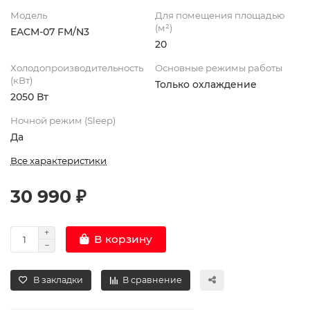
Модель
Для помещения площадью
(м²)
EACM-07 FM/N3
20
Холодопроизводительность
Основные режимы работы
(кВт)
Только охлаждение
2050 Вт
Ночной режим (Sleep)
Да
Все характеристики
30 990 ₽
В корзину
В закладки
В сравнение