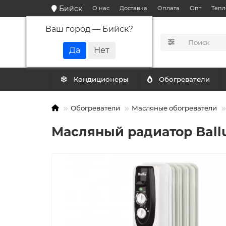
Бийск
О нас
Доставка
Оплата
Опт
Тепл
Ваш город —
Бийск
?
КАТАЛОГ
Кондиционеры
Обогреватели
Обогреватели
Масляные обогреватели
Масляный радиатор Ballu