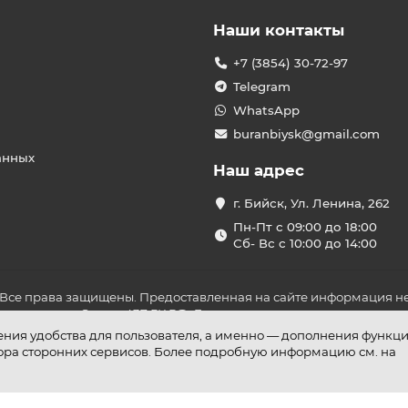
Наши контакты
+7 (3854) 30-72-97
Telegram
WhatsApp
buranbiysk@gmail.com
анных
Наш адрес
г. Бийск, Ул. Ленина, 262
Пн-Пт с 09:00 до 18:00
Сб- Вс с 10:00 до 14:00
 Все права защищены. Предоставленная на сайте информация не
ложениями Статьи 437 ГК РФ. До оплаты товара удостоверьтесь в
шения удобства для пользователя, а именно — дополнения функц
бора сторонних сервисов. Более подробную информацию см. на