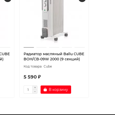
 CUBE
Радиатор масляный Ballu CUBE
Радиато
й)
BOH/CB-09W 2000 (9 секций)
BOH/CB-0
Cube
5 590 ₽
4 590 
В корзину