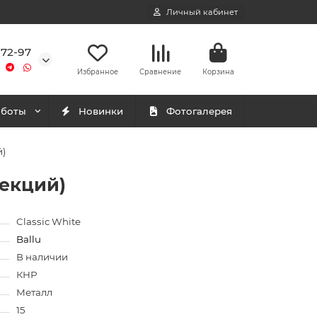
Личный кабинет
-72-97
Избранное
Сравнение
Корзина
аботы
Новинки
Фотогалерея
й)
секций)
Classic White
Ballu
В наличии
КНР
Металл
15