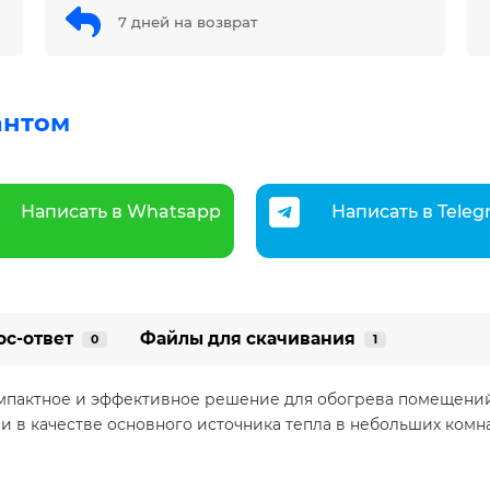
7 дней на возврат
антом
Написать в Whatsapp
Написать в Tele
ос-ответ
Файлы для скачивания
0
1
пактное и эффективное решение для обогрева помещений д
и в качестве основного источника тепла в небольших комнат