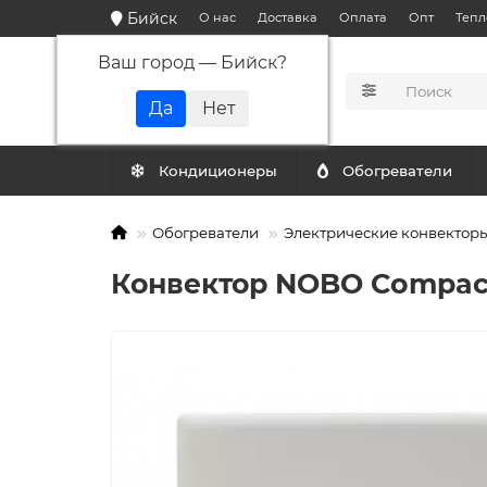
Бийск
О нас
Доставка
Оплата
Опт
Тепл
Ваш город —
Бийск
?
КАТАЛОГ
Кондиционеры
Обогреватели
Обогреватели
Электрические конвектор
Конвектор NOBO Compact