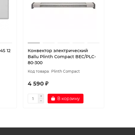
4S 12
Конвектор электрический
Конвект
Ballu Plinth Compact BEC/PLC-
Ballu Pl
80-300
150-600
Plinth Compact
4 590 ₽
5 390 
В корзину