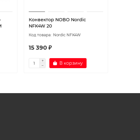
р
Конвектор NOBO Nordic
Конвект
M
NFK4W 20
NUL4T2 
Nordic NFK4W
15 390 ₽
19 390 
В корзину