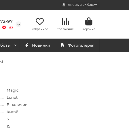
Личный кабинет
-72-97
Избранное
Сравнение
Корзина
аботы
Новинки
Фотогалерея
 M
Magic
Loriot
В наличии
Китай
3
15