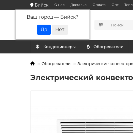
Бийск
О нас
Доставка
Оплата
Опт
Тепл
Ваш город —
Бийск
?
КАТАЛОГ
Кондиционеры
Обогреватели
Обогреватели
Электрические конвектор
Электрический конвекто