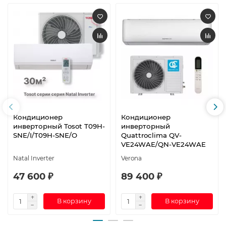
Кондиционер
Кондиционер
инверторный Tosot T09H-
инверторный
SNE/I/T09H-SNE/O
Quattroclima QV-
VE24WAE/QN-VE24WAE
Natal Inverter
Verona
47 600 ₽
89 400 ₽
В корзину
В корзину