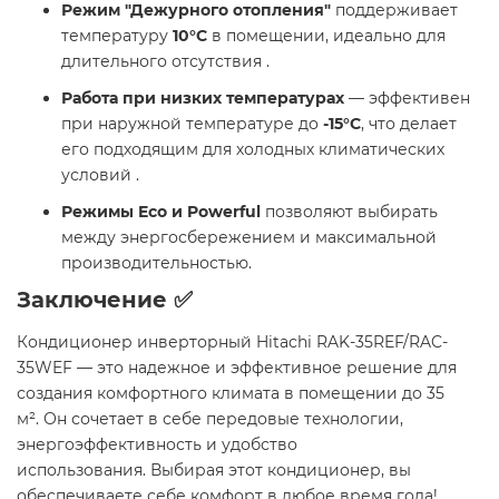
Режим "Дежурного отопления"
поддерживает
температуру
10°C
в помещении, идеально для
длительного отсутствия .​
Работа при низких температурах
— эффективен
при наружной температуре до
-15°C
, что делает
его подходящим для холодных климатических
условий .​
Режимы Eco и Powerful
позволяют выбирать
между энергосбережением и максимальной
производительностью.​
Заключение ✅
Кондиционер инверторный Hitachi RAK-35REF/RAC-
35WEF — это надежное и эффективное решение для
создания комфортного климата в помещении до 35
м². Он сочетает в себе передовые технологии,
энергоэффективность и удобство
использования. Выбирая этот кондиционер, вы
обеспечиваете себе комфорт в любое время года!​