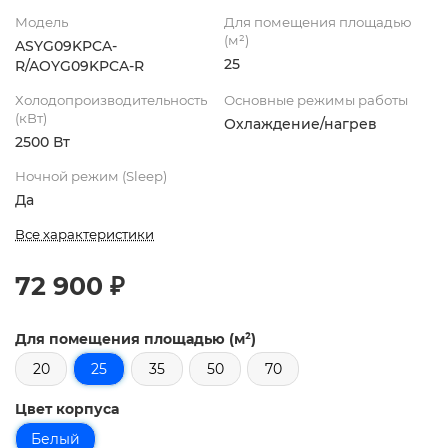
Модель
Для помещения площадью
(м²)
ASYG09KPCA-
25
R/AOYG09KPCA-R
Холодопроизводительность
Основные режимы работы
(кВт)
Охлаждение/нагрев
2500 Вт
Ночной режим (Sleep)
Да
Все характеристики
72 900 ₽
Для помещения площадью (м²)
20
25
35
50
70
Цвет корпуса
Белый