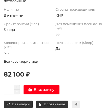
потолочные
Наличие:
Страна производитель
В наличии
КНР
Срок гарантии (мес.)
Для помещения площадью
(м²)
3 года
55
Холодопроизводительность
Ночной режим (Sleep)
(кВт)
Да
5,6
Все характеристики
82 100 ₽
В корзину
В закладки
В сравнение