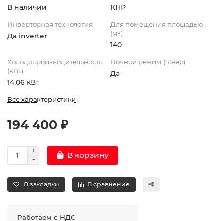
В наличии
КНР
Инверторная технология
Для помещения площадью
(м²)
Да inverter
140
Холодопроизводительность
Ночной режим (Sleep)
(кВт)
Да
14.06 кВт
Все характеристики
194 400 ₽
В корзину
В закладки
В сравнение
Работаем с НДС