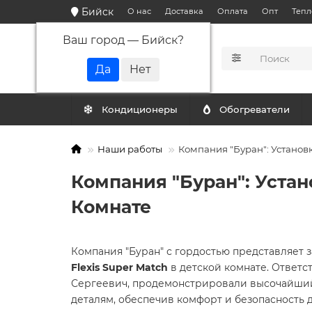
Бийск
О нас
Доставка
Оплата
Опт
Тепл
Ваш город —
Бийск
?
КАТАЛОГ
Кондиционеры
Обогреватели
Наши работы
Компания "Буран": Установк
Компания "Буран": Устан
Комнате
Компания "Буран" с гордостью представляет
Flexis Super Match
в детской комнате. Ответс
Сергеевич, продемонстрировали высочайший
деталям, обеспечив комфорт и безопасность д