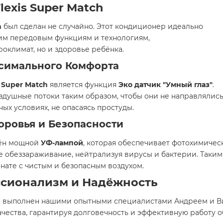
exis Super Match
h
был сделан не случайно. Этот кондиционер идеально
оим передовым функциям и технологиям,
климат, но и здоровье ребёнка.
ксимального Комфорта
s Super Match
является функция
Эко датчик "Умный глаз"
.
душные потоки таким образом, чтобы они не направлялись 
ых условиях, не опасаясь простуды.
оровья и Безопасности
ён мощной
УФ-лампой
, которая обеспечивает фотохимическ
е обеззараживание, нейтрализуя вирусы и бактерии. Таким
нате с чистым и безопасным воздухом.
ссионализм и Надёжность
л выполнен нашими опытными специалистами Андреем и В
ачества, гарантируя долговечность и эффективную работу 