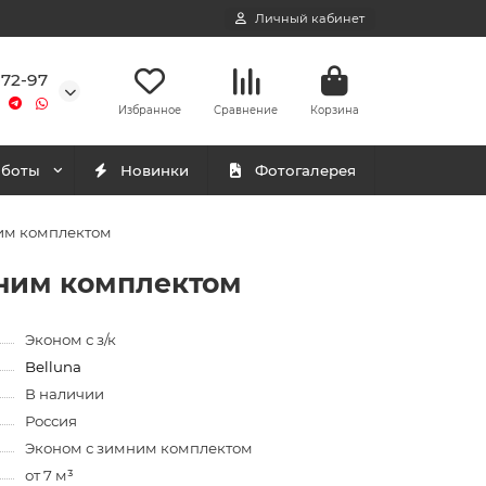
Личный кабинет
-72-97
Избранное
Сравнение
Корзина
аботы
Новинки
Фотогалерея
ним комплектом
мним комплектом
Эконом с з/к
Belluna
В наличии
Россия
Эконом с зимним комплектом
от 7 м³