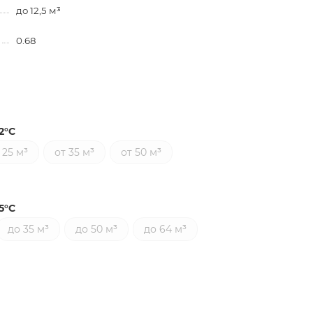
до 12,5 м³
0.68
2°С
 25 м³
от 35 м³
от 50 м³
5°С
до 35 м³
до 50 м³
до 64 м³