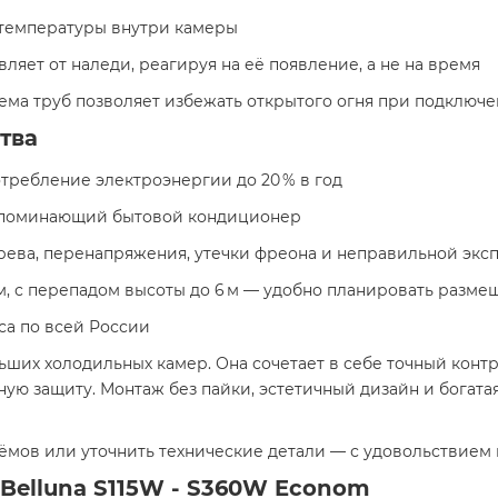
 температуры внутри камеры
ляет от наледи, реагируя на её появление, а не на время
ема труб позволяет избежать открытого огня при подключ
тва
ребление электроэнергии до 20 % в год
напоминающий бытовой кондиционер
рева, перенапряжения, утечки фреона и неправильной экс
м, с перепадом высоты до 6 м — удобно планировать разм
са по всей России
ьших холодильных камер. Она сочетает в себе точный контр
ную защиту. Монтаж без пайки, эстетичный дизайн и богат
ёмов или уточнить технические детали — с удовольствием 
Belluna S115W - S360W Econom