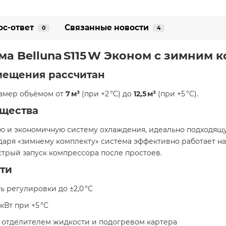
ос-ответ
Связанные новости
0
4
ема
Belluna S115 W Эконом с зимним 
мещения рассчитан
камер объёмом от
7 м³
(при +2 °C) до
12,5 м³
(при +5 °C).
щества
ную и экономичную систему охлаждения, идеально подходя
одаря «зимнему комплекту» система эффективно работает н
трый запуск компрессора после простоев.
ти
сть регулировки до ±2,0 °C
 кВт при +5 °C
 отделителем жидкости и подогревом картера