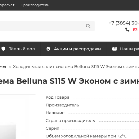
орасчет
Производители
+7 (3854) 30
Тёплый пол
Акции и распродажи
Наши р
емы
Холодильная сплит-система Belluna S115 W Эконом с зим
ема Belluna S115 W Эконом с зи
Код Товара
Производитель
Наличие:
Страна производитель
Серия
Объём холодильной камеры при +2°С