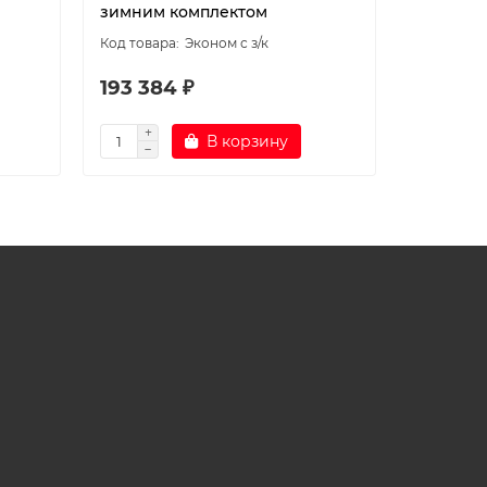
зимним комплектом
зимним 
Эконом с з/к
193 384 ₽
213 80
В корзину