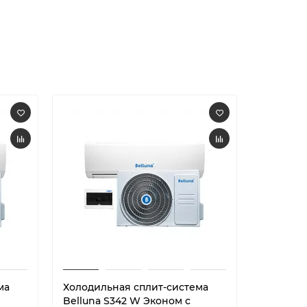
ма
Холодильная сплит-система
Холодил
Belluna S342 W Эконом с
Belluna 