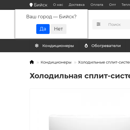
Бийск
О нас
Доставка
Оплата
Опт
Тепл
Ваш город —
Бийск
?
КАТАЛОГ
Кондиционеры
Обогреватели
Кондиционеры
Холодильные сплит-сист
Холодильная сплит-сист