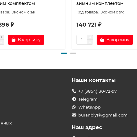
им комплектом
зимним комплектом
Эконом с з/к
Эконом с з/к
896 ₽
140 721 ₽
В корзину
В корзину
Наши контакты
+7 (3854) 30-72-97
Telegram
WhatsApp
buranbiysk@gmail.com
анных
Наш адрес