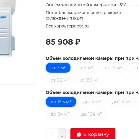
Объём холодильной камеры при +5°С
Потребляемая мощность в режиме
охлаждения (кВт)
Все характеристики
85 908 ₽
Объём холодильной камеры при при +
от 7 м³
от 9 м³
от 16 м³
от
от 65 м³
от 80 м³
Объём холодильной камеры при при +
до 12,5 м³
до 15 м³
до 22 м³
до 84 м³
до 104 м³
В корзину