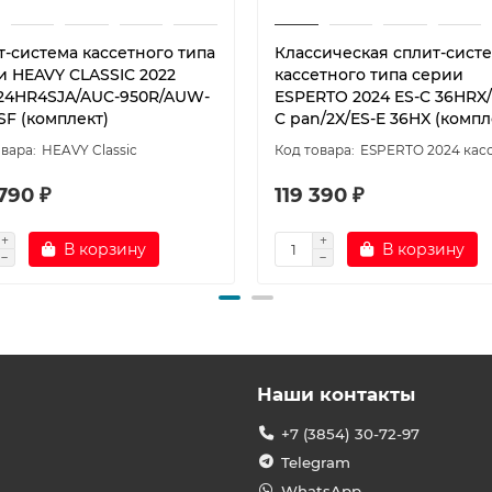
т-система кассетного типа
Классическая сплит-сист
и HEAVY CLASSIC 2022
кассетного типа серии
24HR4SJA/AUC-950R/AUW-
ESPERTO 2024 ES-C 36HRX/
SF (комплект)
C pan/2X/ES-E 36HX (компл
HEAVY Classic
ESPERTO 2024 кас
790 ₽
119 390 ₽
В корзину
В корзину
Наши контакты
+7 (3854) 30-72-97
Telegram
WhatsApp