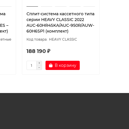
ема
Сплит-система кассетного типа
Классич
серии HEAVY CLASSIC 2022
кассетно
ES –
AUC-60HR4SKA/AUC-950R/AUW-
ESPERTO 
ект)
60H6SP1 (комплект)
C pan/2X
сетные
HEAVY CLASSIC
188 190 ₽
151 990
В корзину