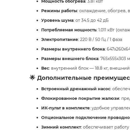
Мощность обогрева
: 3.81 кВт
Режимы работы
: охлаждение, обогрев,
Уровень шума
: от 34.5 до 42 дБ
Потребляемая мощность
: 1.011 кВт (охл
Электропитание
: 220 В / 50 Гц / 1 фаза
Размеры внутреннего блока
: 647x260x6
Размеры внешнего блока
: 765x555x303 
Вес
: внутренний блок — 18.8 кг, внешний
🌟 Дополнительные преимущес
Встроенный дренажный насос
: обеспе
Флокированное покрытие жалюзи
: пр
ИК-пульт в комплекте
: удобное управле
Опциональное подключение проводног
Зимний комплект
: обеспечивает работу