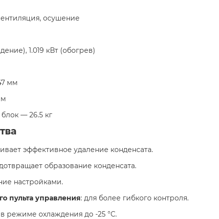
 вентиляция, осушение
аждение), 1.019 кВт (обогрев)
47 мм
мм
 блок — 26.5 кг
тва
чивает эффективное удаление конденсата.
едотвращает образование конденсата.
ние настройками.
о пульта управления
: для более гибкого контроля.
 в режиме охлаждения до -25 °С.