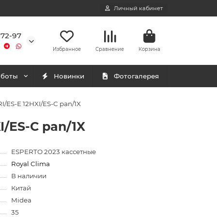
Личный кабинет
-72-97
Избранное
Сравнение
Корзина
аботы
Новинки
Фотогалерея
/ES-E 12HXI/ES-C pan/1X
I/ES-C pan/1X
ESPERTO 2023 кассетные
Royal Clima
В наличии
Китай
Midea
35