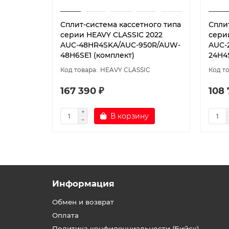
Сплит-система кассетного типа
Спли
серии HEAVY CLASSIC 2022
сери
AUC-48HR4SKA/AUC-950R/AUW-
AUC-
48H6SE1 (комплект)
24H4
HEAVY CLASSIC
167 390 ₽
108 
В корзину
Информация
Обмен и возврат
Оплата
Политика конфиденциальности (Бийск)