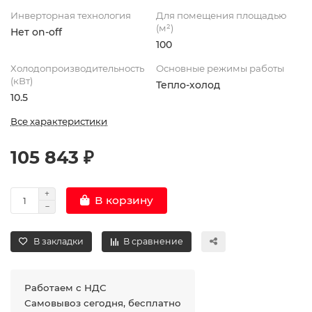
Инверторная технология
Для помещения площадью
(м²)
Нет on-off
100
Холодопроизводительность
Основные режимы работы
(кВт)
Тепло-холод
10.5
Все характеристики
105 843 ₽
В корзину
В закладки
В сравнение
Работаем с НДС
Самовывоз сегодня, бесплатно