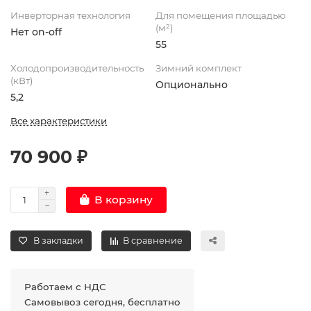
Инверторная технология
Для помещения площадью
(м²)
Нет on-off
55
Холодопроизводительность
Зимний комплект
(кВт)
Опционально
5,2
Все характеристики
70 900 ₽
В корзину
В закладки
В сравнение
Работаем с НДС
Самовывоз сегодня, бесплатно