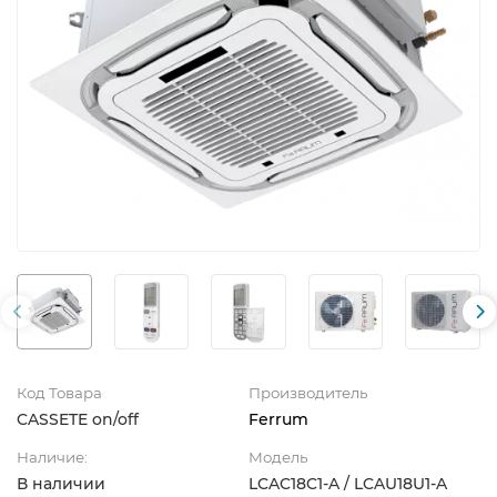
Код Товара
Производитель
CASSETE on/off
Ferrum
Наличие:
Модель
В наличии
LCAC18C1-A / LCAU18U1-A