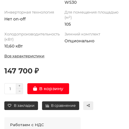
WS30
Инверторная технология
Для помещения площадью
(м²)
Нет on-off
105
Холодопроизводительность
Зимний комплект
(кВт)
Опционально
10,60 кВт
Все характеристики
147 700 ₽
В корзину
В закладки
В сравнение
Работаем с НДС