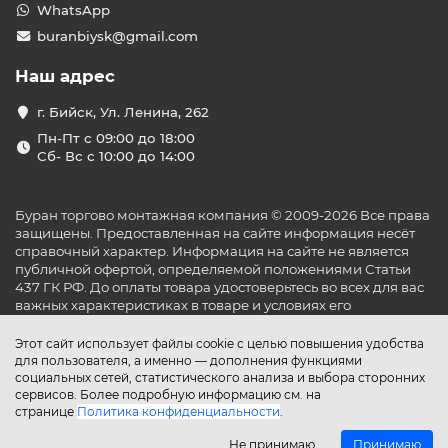
WhatsApp
buranbiysk@gmail.com
Наш адрес
г. Бийск, Ул. Ленина, 262
Пн-Пт с 09:00 до 18:00
Сб- Вс с 10:00 до 14:00
Буран торгово монтажная компания © 2009-2026 Все права
защищены. Предоставленная на сайте информация несёт
справочный характер. Информация на сайте не является
публичной офертой, определяемой положениями Статьи
437 ГК РФ. До оплаты товара удостоверьтесь во всех для вас
важных характеристиках в товаре и условиях его
эксплуатации.
Этот сайт использует файлы cookie с целью повышения удобства
для пользователя, а именно — дополнения функциями
социальных сетей, статистического анализа и выбора сторонних
сервисов. Более подробную информацию см. на
странице
Политика конфиденциальности
.
Не принимаю
Принимаю