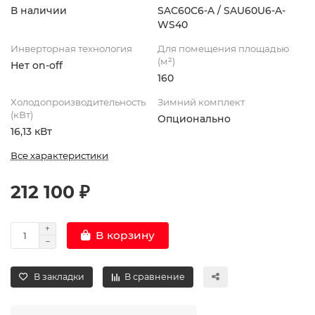
В наличии
SAС60С6-A / SAU60U6-A-
WS40
Инверторная технология
Для помещения площадью
(м²)
Нет on-off
160
Холодопроизводительность
Зимний комплект
(кВт)
Опционально
16,13 кВт
Все характеристики
212 100 ₽
В корзину
В закладки
В сравнение