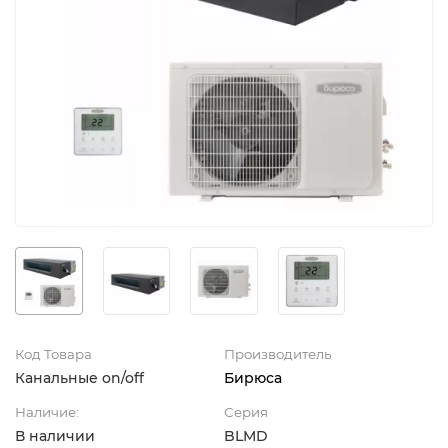
Код Товара
Производитель
Канальные on/off
Бирюса
Наличие:
Серия
В наличии
BLMD