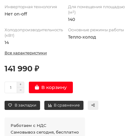
Инверторная технология
Для помещения площадью
(м²)
Нет on-off
140
Холодопроизводительность
Основные режимы работы
(кВт)
Тепло-холод
14
Все характеристики
141 990 ₽
В корзину
В закладки
В сравнение
Работаем с НДС
Самовывоз сегодня, бесплатно