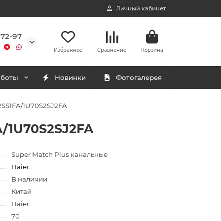
Личный кабинет
-72-97
Избранное
Сравнение
Корзина
аботы
Новинки
Фотогалерея
2SS1FA/1U70S2SJ2FA
A/1U70S2SJ2FA
Super Match Plus канальные
Haier
В наличии
Китай
Haier
70