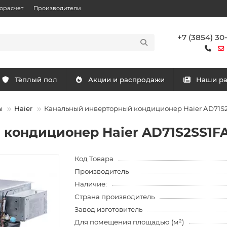
орасчет
Производители
+7 (3854) 30
Тёплый пол
Акции и распродажи
Наши р
ы
Haier
Канальный инверторный кондиционер Haier AD71S
кондиционер Haier AD71S2SS1F
Код Товара
Производитель
Наличие:
Страна производитель
Завод изготовитель
Для помещения площадью (м²)