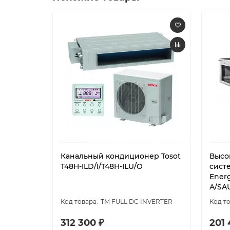
Канальный кондиционер Tosot
Высо
T48H-ILD/I/T48H-ILU/O
сист
Ener
A/SA
TM FULL DC INVERTER
312 300 ₽
201 