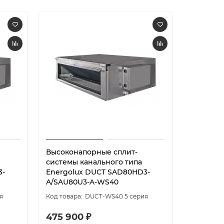
Высоконапорные сплит-
Высокон
системы канального типа
системы
3-
Energolux DUCT SAD80HD3-
Energol
A/SAU80U3-A-WS40
A/SAU10
я
DUCT-WS40 5 серия
475 900 ₽
528 80