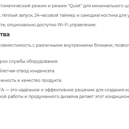
втоматический режим и режим "Quiet" для минимального ш
т, тёплый запуск, 24-часовой таймер и самодиагностика для 
кте, опционально доступно Wi-Fi управление.
тва
 совместимость с различными внутренними блоками, позвол
срок службы оборудования.
облегчая отвод конденсата.
дёжность и качество продукта.
J2FA — это надёжное и эффективное решение для создания
ихой работы и продуманного дизайна делает этот кондицио