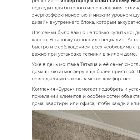
решение —
инверторную сплит-систему Hise
подходит для бытового использования, отлич
энергоэффективностью и низким уровнем ш
дизайн внутреннего блока, который аккуратно
Для семьи было важно не только купить конд
хлопот. Установку выполнил специалист Анто
быстро и с соблюдением всех необходимых т
важно при установке техники в жилом доме.
Уже в день монтажа Татьяна и её семья смо
домашнюю атмосферу ещё более приятной. Пр
повседневную жизнь заметно комфортнее.
Компания «Буран» помогает подобрать и уст
пожеланий клиентов и особенностей объекта.
дома, квартиры или офиса, чтобы каждый кли