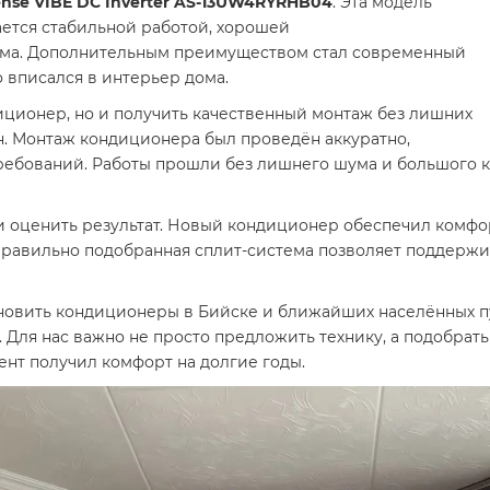
nse VIBE DC Inverter AS-13UW4RYRHB04
. Эта модель
ается стабильной работой, хорошей
ума. Дополнительным преимуществом стал современный
 вписался в интерьер дома.
иционер, но и получить качественный монтаж без лишних
н. Монтаж кондиционера был проведён аккуратно,
ребований. Работы прошли без лишнего шума и большого к
гли оценить результат. Новый кондиционер обеспечил комф
авильно подобранная сплит-система позволяет поддержив
ановить кондиционеры в Бийске и ближайших населённых п
 Для нас важно не просто предложить технику, а подобра
ент получил комфорт на долгие годы.