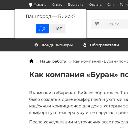
Бийск
О нас
Доставка
Оплата
Опт
Тепл
Ваш город —
Бийск
?
КАТАЛОГ
Кондиционеры
Обогреватели
Наши работы
Как компания «Буран» пом
Как компания «Буран» п
В компанию «Буран» в Бийске обратилась Тать
было создать в доме комфортный и уютный м
надёжный кондиционер для дома, который эф
комфортную температуру и не нарушал прив
После консультации и уточнения всех поже