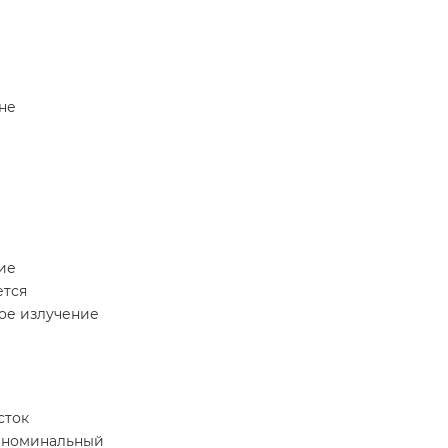
не
ие
ется
ое излучение
сток
т номинальный