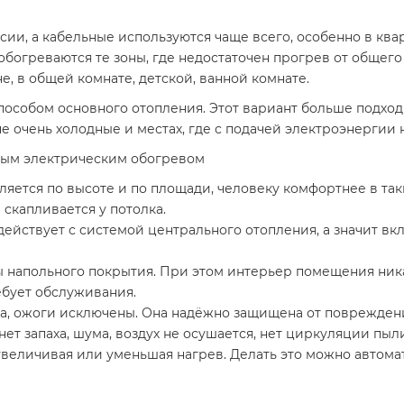
сии, а кабельные используются чаще всего, особенно в ква
обогреваются те зоны, где недостаточен прогрев от общего
е, в общей комнате, детской, ванной комнате.
способом основного отопления. Этот вариант больше подход
не очень холодные и местах, где с подачей электроэнергии 
ьным электрическим обогревом
яется по высоте и по площади, человеку комфортнее в таки
 скапливается у потолка.
действует с системой центрального отопления, а значит вк
 напольного покрытия. При этом интерьер помещения ника
ебует обслуживания.
ма, ожоги исключены. Она надёжно защищена от поврежден
ет запаха, шума, воздух не осушается, нет циркуляции пыл
увеличивая или уменьшая нагрев. Делать это можно автома