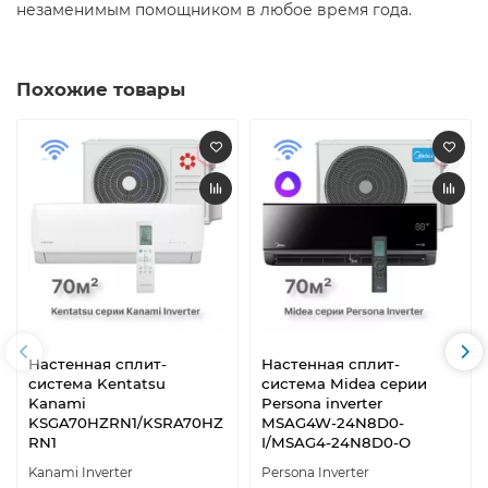
незаменимым помощником в любое время года.​
Похожие товары
Настенная сплит-
Настенная сплит-
система Kentatsu
система Midea серии
Kanami
Persona inverter
KSGA70HZRN1/KSRA70HZ
MSAG4W-24N8D0-
RN1
I/MSAG4-24N8D0-O
Kanami Inverter
Persona Inverter