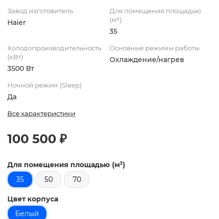
Завод изготовитель
Для помещения площадью
(м²)
Haier
35
Холодопроизводительность
Основные режимы работы
(кВт)
Охлаждение/нагрев
3500 Вт
Ночной режим (Sleep)
Да
Все характеристики
100 500 ₽
Для помещения площадью (м²)
35
50
70
Цвет корпуса
Белый