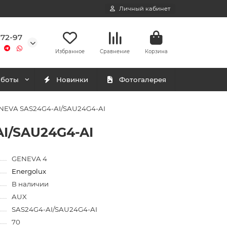
Личный кабинет
-72-97
Избранное
Сравнение
Корзина
аботы
Новинки
Фотогалерея
ENEVA SAS24G4-AI/SAU24G4-AI
AI/SAU24G4-AI
GENEVA 4
Energolux
В наличии
AUX
SAS24G4-AI/SAU24G4-AI
70