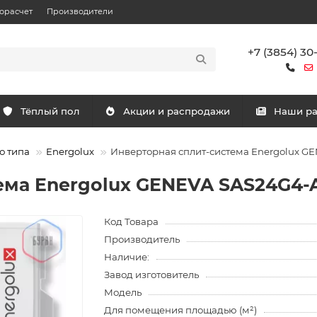
орасчет
Производители
+7 (3854) 30
Тёплый пол
Акции и распродажи
Наши р
о типа
Energolux
Инверторная сплит-система Energolux G
ема Energolux GENEVA SAS24G4-
Код Товара
Производитель
Наличие:
Завод изготовитель
Модель
Для помещения площадью (м²)