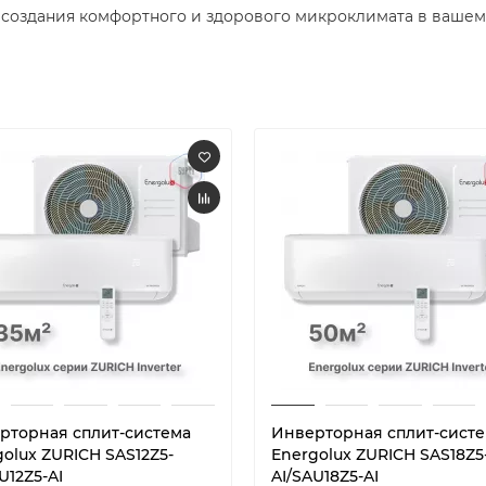
 создания комфортного и здорового микроклимата в вашем 
рторная сплит-система
Инверторная сплит-сист
olux ZURICH SAS12Z5-
Energolux ZURICH SAS18Z5
U12Z5-AI
AI/SAU18Z5-AI