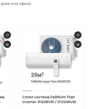
доме или офисе.​
ема
Сплит-система FeRRUM Titan
Сплит-с
-
inverter iFIS09VR1 / iFOS09VR1
inverter 