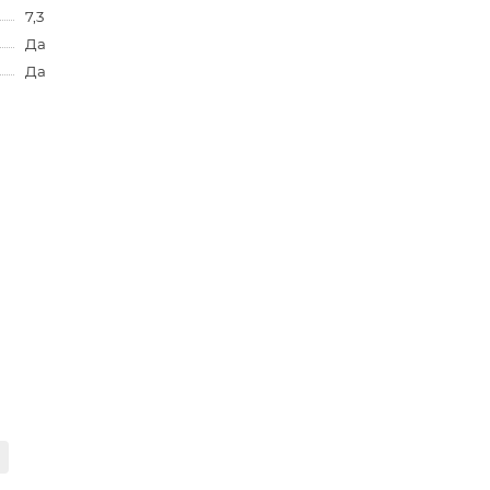
7,3
Да
Да