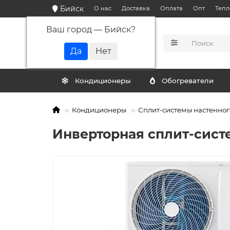
Бийск
О нас
Доставка
Оплата
Опт
Тепл
Ваш город —
Бийск
?
КАТАЛОГ
Кондиционеры
Обогреватели
Кондиционеры
Сплит-системы настенног
Инверторная сплит-сист