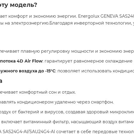
эту модель?
т комфорт и экономию энергии. Energolux GENEVA SAS24G
аты на электроэнергию.Благодаря инверторной технологии,
спечивает плавную регулировку мощности и экономию энерг
отока 4D Air Flow
: гарантирует равномерное охлаждение 
ужного воздуха до -15°C
: позволяет использовать кондицио
а
печивает комфортный сон и отдых.​
правлять кондиционером удаленно через смартфон.​
оздух от бактерий и вирусов, создавая здоровый микроклима
: включает витаминный фильтр, насыщающий воздух витамин
 SAS24G4-AI/SAU24G4-AI сочетает в себе передовые техно