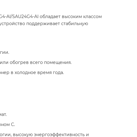
4-AI/SAU24G4-AI обладает высоким классом
 устройство поддерживает стабильную
ии.​
или обогрев всего помещения.​
нер в холодное время года.​
т.​
ом C.​
логии, высокую энергоэффективность и