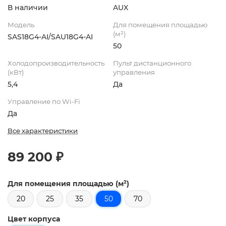
В наличии
AUX
Модель
Для помещения площадью
(м²)
SAS18G4-AI/SAU18G4-AI
50
Холодопроизводительность
Пульт дистанционного
(кВт)
управления
5,4
Да
Управление по Wi-Fi
Да
Все характеристики
89 200 ₽
Для помещения площадью (м²)
20
25
35
50
70
Цвет корпуса