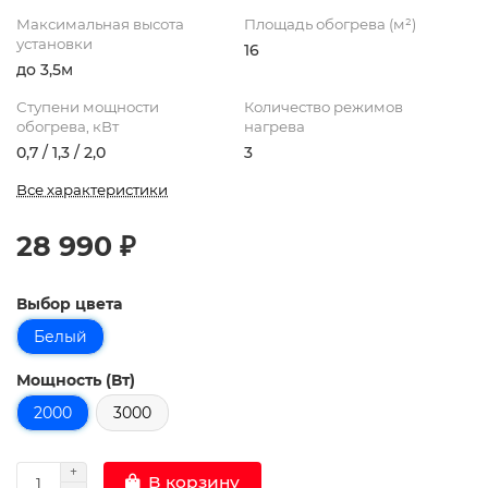
Максимальная высота
Площадь обогрева (м²)
установки
16
до 3,5м
Ступени мощности
Количество режимов
обогрева, кВт
нагрева
0,7 / 1,3 / 2,0
3
Все характеристики
28 990 ₽
Выбор цвета
Белый
Мощность (Вт)
2000
3000
В корзину