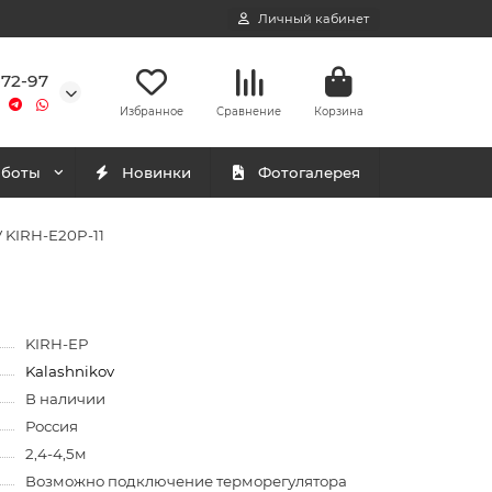
Личный кабинет
-72-97
Избранное
Сравнение
Корзина
аботы
Новинки
Фотогалерея
KIRH-E20P-11
KIRH-EP
Kalashnikov
В наличии
Россия
2,4-4,5м
Возможно подключение терморегулятора