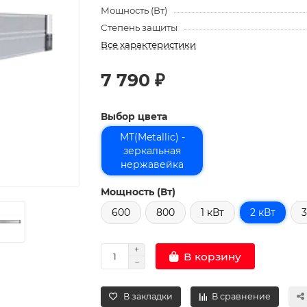
Мощность (Вт)
Степень защиты
Все характеристики
7 790 ₽
Выбор цвета
MT(Metallic) -
зеркальная
нержавейка
Мощность (Вт)
600
800
1 кВт
2 кВт
3
В корзину
В закладки
В сравнение