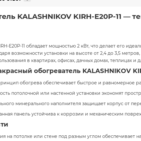
ель KALASHNIKOV KIRH-E20P-11 — теп
H-E20P-11 обладает мощностью 2 кВт, что делает его иде
ря возможности установки на высоте от 2,4 до 3,5 метров,
льзования в квартирах, офисах, дачных домах, теплицах и
красный обогреватель KALASHNIKOV KIR
принцип обогрева обеспечивает быстрое и равномерное ра
ность потолочной или настенной установки экономят простр
ального минерального наполнителя защищает корпус от пер
анная панель устойчива к коррозии и механическим повре
сти
ия на потолке или стене под разным углом обеспечивает 