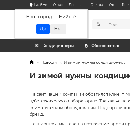
Бийск
О нас
Доставка
Оплата
Опт
Тепл
Ваш город —
Бийск
?
КАТАЛОГ
Кондиционеры
Обогреватели
Новости
И зимой нужны кондиционеры!
И зимой нужны кондици
На сайт нашей компании обратился клиент Ма
зуботехническую лабораторию. Так как наша к
климатическом оборудовании. Подобрали ко
бренд.
Наш монтажник Павел в назначение время пр