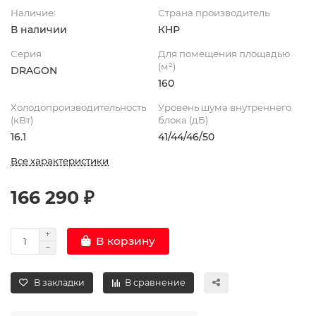
Наличие:
Страна производитель
В наличии
КНР
Серия
Для помещения площадью
(м²)
DRAGON
160
Холодопроизводительность
Уровень шума внутреннего
(кВт)
блока (дБ)
16.1
41/44/46/50
Все характеристики
166 290 ₽
В корзину
В закладки
В сравнение